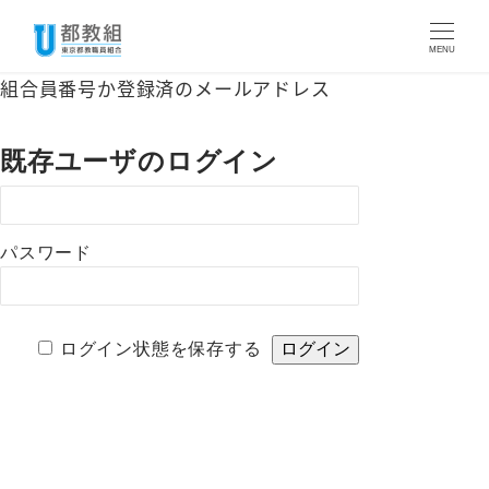
メ
イ
MENU
ン
組合員番号か登録済のメールアドレス
コ
ン
既存ユーザのログイン
テ
ン
ツ
パスワード
へ
移
動
ログイン状態を保存する