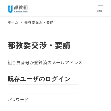
メ
イ
MENU
ン
ホーム
都教委交渉・要請
コ
ン
テ
都教委交渉・要請
ン
ツ
組合員番号か登録済のメールアドレス
へ
移
動
既存ユーザのログイン
パスワード